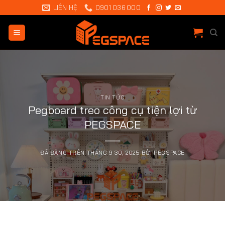
Chuyển
LIÊN HỆ
0901 036 000
đến
nội
dung
TIN TỨC
Pegboard treo công cụ tiện lợi từ
PEGSPACE
ĐÃ ĐĂNG TRÊN
THÁNG 9 30, 2025
BỞI
PEGSPACE