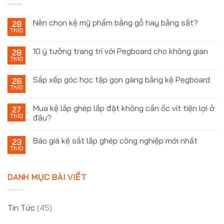
Nên chọn kệ mỹ phẩm bằng gỗ hay bằng sắt?
28
Th10
10 ý tưởng trang trí với Pegboard cho không gian
28
Th10
Sắp xếp góc học tập gọn gàng bằng kệ Pegboard
28
Th10
Mua kệ lắp ghép lắp đặt không cần ốc vít tiện lợi ở
27
Th10
đâu?
Báo giá kệ sắt lắp ghép công nghiệp mới nhất
23
Th10
DANH MỤC BÀI VIẾT
Tin Tức
(45)