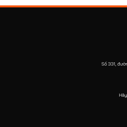
Số 331, đườ
Hãy