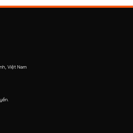
nh, Việt Nam
yền.