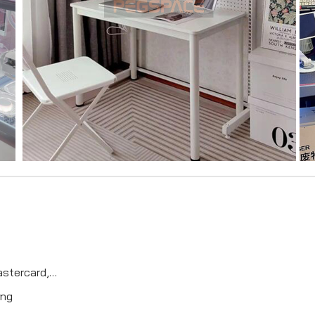
astercard,…
ơng