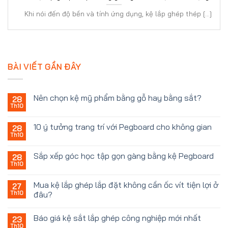
nhất
Khi nói đến độ bền và tính ứng dụng, kệ lắp ghép thép [...]
BÀI VIẾT GẦN ĐÂY
Nên chọn kệ mỹ phẩm bằng gỗ hay bằng sắt?
28
Th10
10 ý tưởng trang trí với Pegboard cho không gian
28
Th10
Sắp xếp góc học tập gọn gàng bằng kệ Pegboard
28
Th10
Mua kệ lắp ghép lắp đặt không cần ốc vít tiện lợi ở
27
Th10
đâu?
Báo giá kệ sắt lắp ghép công nghiệp mới nhất
23
Th10