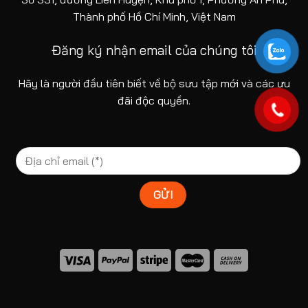
được
Thành phố Hồ Chí Minh, Việt Nam
chọn
trên
Đăng ký nhận email của chúng tôi
trang
sản
Hãy là người đầu tiên biết về bộ sưu tập mới và các ưu
phẩm
đãi độc quyền.