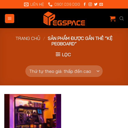
Chuyển
LIÊN HỆ
0901 036 000
đến
nội
dung
TRANG CHỦ
/
SẢN PHẨM ĐƯỢC GẮN THẺ “KỆ
PEGBOARD”
LỌC