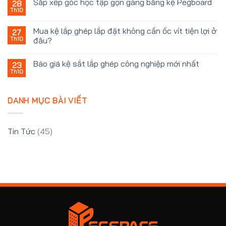
Sắp xếp góc học tập gọn gàng bằng kệ Pegboard
28
Th10
Mua kệ lắp ghép lắp đặt không cần ốc vít tiện lợi ở
27
Th10
đâu?
Báo giá kệ sắt lắp ghép công nghiệp mới nhất
23
Th10
DANH MỤC BÀI VIẾT
Tin Tức
(45)