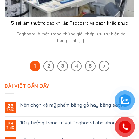
5 sai lầm thường gặp khi lắp Pegboard và cách khắc phục
Pegboard là một trong những giải pháp lưu trữ hiện đại,
thông minh [...]
1
2
3
4
5
BÀI VIẾT GẦN ĐÂY
Nên chọn kệ mỹ phẩm bằng gỗ hay bằng sắt?
28
Th10
10 ý tưởng trang trí với Pegboard cho không gian
28
Th10