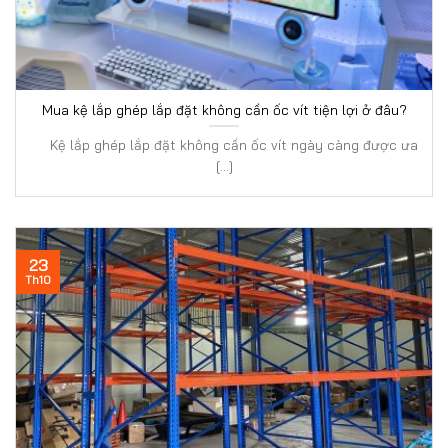
Mua kệ lắp ghép lắp đặt không cần ốc vít tiện lợi ở đâu?
Kệ lắp ghép lắp đặt không cần ốc vít ngày càng được ưa
[...]
23
Th10