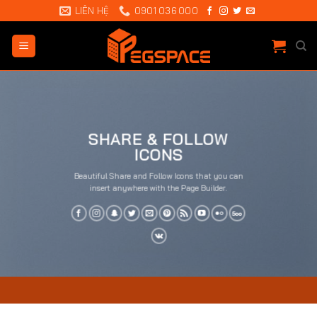
Chuyển
LIÊN HỆ
0901 036 000
đến
nội
dung
SHARE & FOLLOW
ICONS
Beautiful Share and Follow Icons that you can
insert anywhere with the Page Builder.