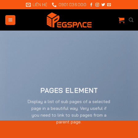
Chuyển
LIÊN HỆ
0901 036 000
đến
nội
dung
PAGES ELEMENT
Display a list of sub pages of a selected
page in a beautiful way. Very useful if
you need to link to sub pages from a
parent page.