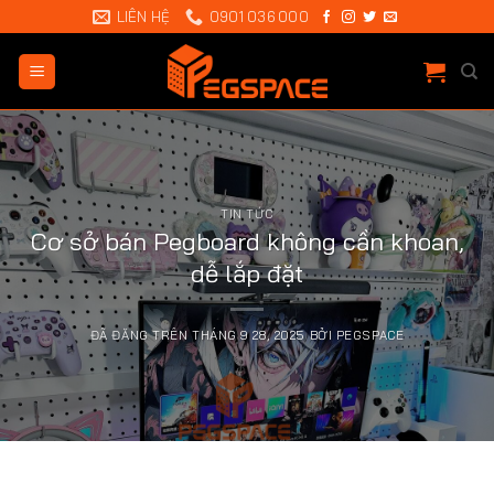
Chuyển
LIÊN HỆ
0901 036 000
đến
nội
dung
TIN TỨC
Cơ sở bán Pegboard không cần khoan,
dễ lắp đặt
ĐÃ ĐĂNG TRÊN
THÁNG 9 28, 2025
BỞI
PEGSPACE