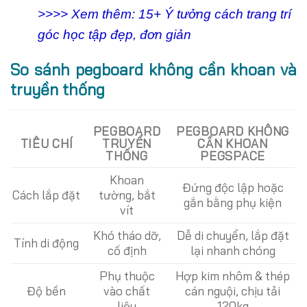
>>>> Xem thêm: 15+ Ý tưởng cách trang trí
góc học tập đẹp, đơn giản
So sánh pegboard không cần khoan và
truyền thống
PEGBOARD
PEGBOARD KHÔNG
TIÊU CHÍ
TRUYỀN
CẦN KHOAN
THỐNG
PEGSPACE
Khoan
Đứng độc lập hoặc
Cách lắp đặt
tường, bắt
gắn bằng phụ kiện
vít
Khó tháo dỡ,
Dễ di chuyển, lắp đặt
Tính di động
cố định
lại nhanh chóng
Phụ thuộc
Hợp kim nhôm & thép
Độ bền
vào chất
cán nguội, chịu tải
liệu
120kg