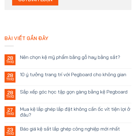
BÀI VIẾT GẦN ĐÂY
Nên chọn kệ mỹ phẩm bằng gỗ hay bằng sắt?
28
Th10
10 ý tưởng trang trí với Pegboard cho không gian
28
Th10
Sắp xếp góc học tập gọn gàng bằng kệ Pegboard
28
Th10
Mua kệ lắp ghép lắp đặt không cần ốc vít tiện lợi ở
27
Th10
đâu?
Báo giá kệ sắt lắp ghép công nghiệp mới nhất
23
Th10